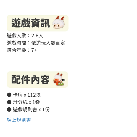
遊戲人數：2-8人
遊戲時間：依遊玩人數而定
適合年齡：7+
● 卡牌 x 112張
● 計分紙 x 1疊
● 遊戲規則書 x 1份
線上規則書