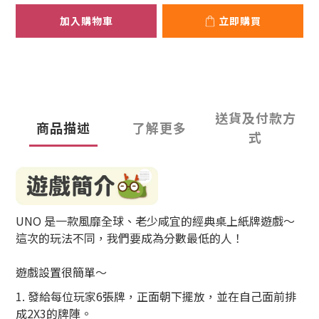
加入購物車
立即購買
送貨及付款方
商品描述
了解更多
式
UNO 是一款風靡全球、老少咸宜的經典桌上紙牌遊戲～
這次的玩法不同，我們要成為分數最低的人！
遊戲設置很簡單～
1. 發給每位玩家6張牌，正面朝下擺放，並在自己面前排
成2X3的牌陣。