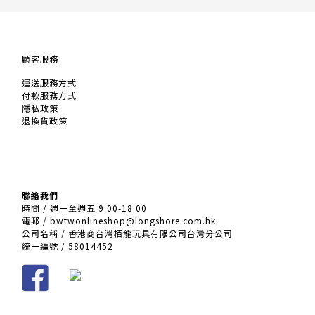
顧客服務
運送服務方式
付款服務方式
隱私政策
退換貨政策
聯絡我們
時間 / 週一至週五 9:00-18:00
電郵 / bwtwonlineshop@longshore.com.hk
公司名稱 / 香港商台灣栢龍玩具有限公司台灣分公司
統一編號 / 58014452