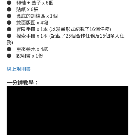
●
轉軸 + 蓋子 x 6個
●
貼紙 x 6張
●
盒底的訓練區 x 1個
●
雙面版圖 x 4塊
●
冒險手冊 x 1本 (以漫畫形式記載了16個任務)
●
探索手冊 x 1本 (記載了25個合作任務及15個單人任
務)
●
重來藥水 x 4瓶
●
說明書 x 1份
線上規則書
一分鐘教學：