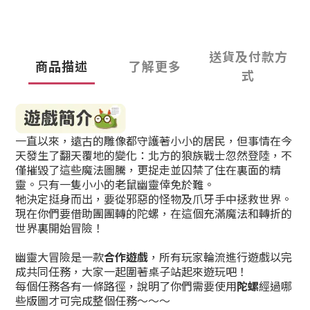
送貨及付款方
商品描述
了解更多
式
一直以來，遠古的雕像都守護著小小的居民，但事情在今
天發生了翻天覆地的變化：北方的狼族戰士忽然登陸，不
僅摧毀了這些魔法圖騰，更捉走並囚禁了住在裏面的精
靈。只有一隻小小的老鼠幽靈倖免於難。
牠決定挺身而出，要從邪惡的怪物及爪牙手中拯救世界。
現在你們要借助團團轉的陀螺，在這個充滿魔法和轉折的
世界裏開始冒險！
幽靈大冒險是一款
合作遊戲
，所有玩家輪流進行遊戲以完
成共同任務，大家一起圍著桌子站起來遊玩吧！
每個任務各有一條路徑，說明了你們需要使用
陀螺
經過哪
些版圖才可完成整個任務～～～